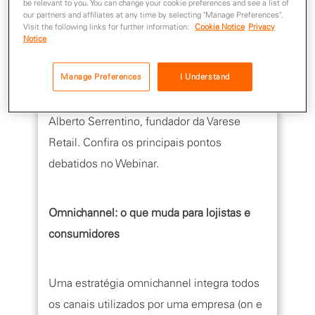
competitivo.
be relevant to you. You can change your cookie preferences and see a list of
our partners and affiliates at any time by selecting "Manage Preferences".
Visit the following links for further information:
Cookie Notice
Privacy
Notice
Manage Preferences
I Understand
O evento foi mediado pela jornalista Aline
Scherer e contou com a participação de
Alberto Serrentino, fundador da Varese
Retail. Confira os principais pontos
debatidos no Webinar.
Omnichannel: o que muda para lojistas e
consumidores
Uma estratégia omnichannel integra todos
os canais utilizados por uma empresa (on e