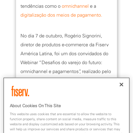
tendências como o
omnichannel
e a
digitalização dos meios de pagamento.
No dia 7 de outubro, Rogério Signorini,
diretor de produtos e-commerce da Fiserv
América Latina, foi um dos convidados do
Webinar “Desafios do varejo do futuro:
omnichannel e pagamentos”, realizado pelo
jornal Valor Econômico, e falou um pouco
sobre o novo perfil do consumidor, os
caminhos do varejo para seguir inovando
About Cookies On This Site
nas transações e formas de pagamentos,
This website uses cookies that are essential to allow the website to
além de revelar o que a Fiserv está fazendo
function properly, share content on social media, measure traffic to this
para se manter à frente neste segmento tão
website and display customized ads based on your browsing activity. This
will help us improve our services and share products or services that may