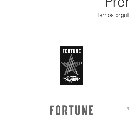
Prê
Temos orgulh