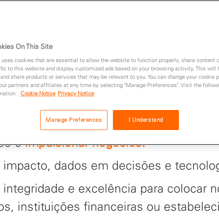
kies On This Site
 uses cookies that are essential to allow the website to function properly, share content 
fic to this website and display customized ads based on your browsing activity. This will
 and share products or services that may be relevant to you. You can change your cookie 
 our partners and affiliates at any time by selecting "Manage Preferences". Visit the followi
rmation:
Cookie Notice
Privacy Notice
Manage Preferences
I Understand
sso é
impulsionar negócios.
 impacto, dados em decisões e tecnolo
 integridade e excelência para colocar 
s, instituições financeiras ou estabele