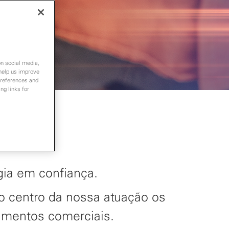
on social media,
 help us improve
preferences and
ng links for
gia em confiança.
no centro da nossa atuação os
cimentos comerciais.