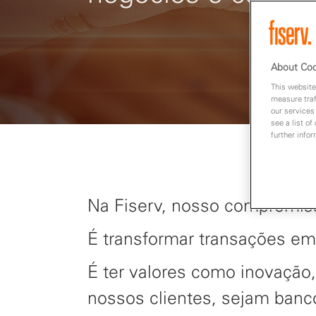
About Coo
This website
measure traf
our services
see a list of
further info
Na Fiserv, nosso compromi
É transformar transações em
É ter valores como inovação,
nossos clientes, sejam banco