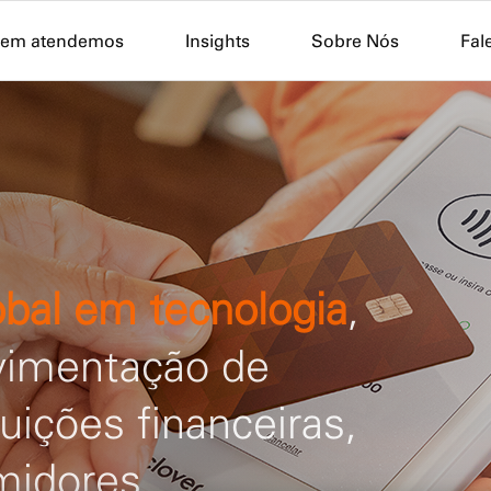
Skip to Main Content
em atendemos
Insights
Sobre Nós
Fal
lobal em tecnologia
,
vimentação de
tuições financeiras,
midores.