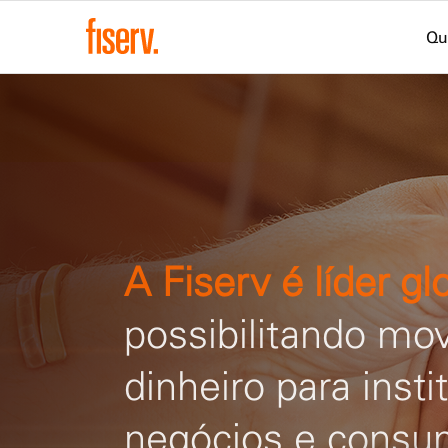
Qu
A Fiserv é líder g
possibilitando mo
dinheiro para insti
negócios e consu