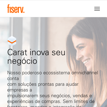
Carat inova seu
negócio
Nosso poderoso ecossistema omnichannel
conta
com soluções prontas para ajudar
empresas a
impulsionarem seus negócios, vendas e
experiências de compras. Sem limites de
fronteiras, moedas e integração de