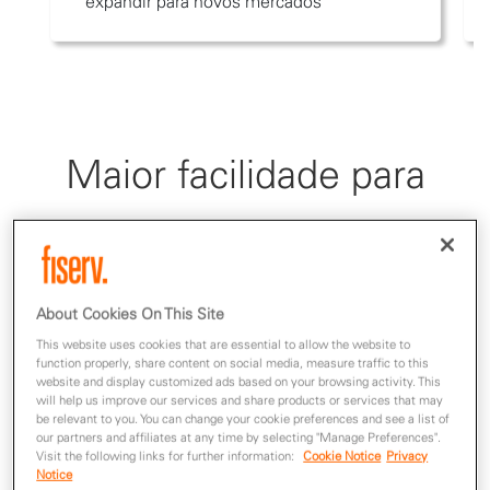
expandir para novos mercados
Maior facilidade para
você, seu negócio e
seu cliente
About Cookies On This Site
This website uses cookies that are essential to allow the website to
function properly, share content on social media, measure traffic to this
Gere mais inteligência
website and display customized ads based on your browsing activity. This
will help us improve our services and share products or services that may
be relevant to you. You can change your cookie preferences and see a list of
aos seus negócios e
our partners and affiliates at any time by selecting "Manage Preferences".
Visit the following links for further information:
Cookie Notice
Privacy
Notice