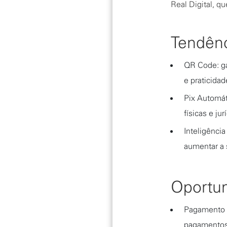
Real Digital, q
Tendênc
QR Code: gan
e praticidad
Pix Automát
físicas e ju
Inteligência
aumentar a 
Oportun
Pagamento p
pagamentos 