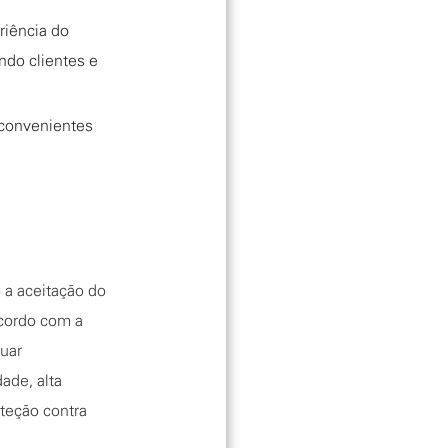
riência do
ndo clientes e
 convenientes
 a aceitação do
acordo com a
nuar
dade, alta
teção contra