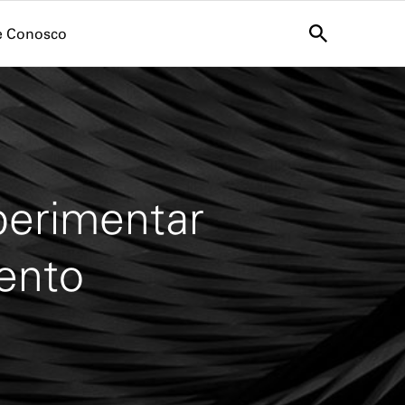
e Conosco
xperimentar
ento