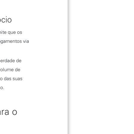
ócio
mite que os
agamentos via
berdade de
 volume de
to das suas
o.
ara o