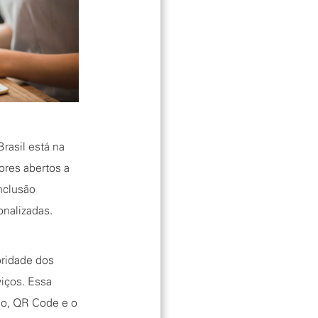
Brasil está na
res abertos a
nclusão
onalizadas.
oridade dos
viços. Essa
ão, QR Code e o