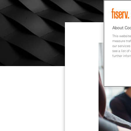
About Coo
This website
measure traf
our services
see a list of
further info