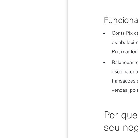
Funciona
Conta Pix d
estabelecim
Pix, manten
Balanceamen
escolha ent
transações 
vendas, poi
Por que
seu neg