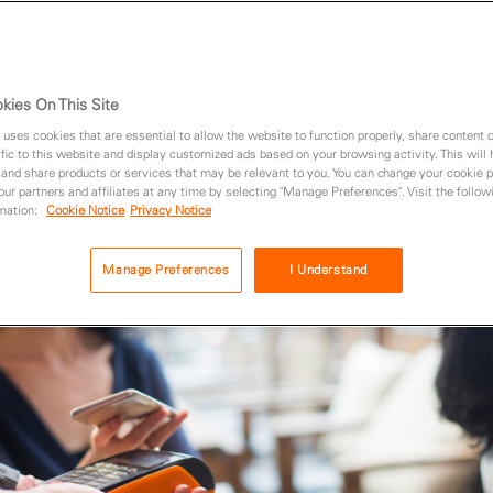
kies On This Site
 uses cookies that are essential to allow the website to function properly, share content 
fic to this website and display customized ads based on your browsing activity. This will
 and share products or services that may be relevant to you. You can change your cookie 
 our partners and affiliates at any time by selecting "Manage Preferences". Visit the followi
rmation:
Cookie Notice
Privacy Notice
Manage Preferences
I Understand