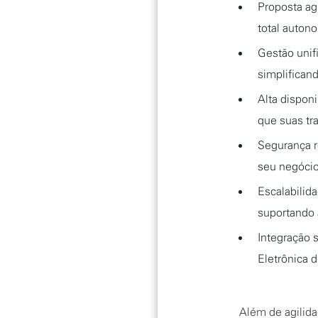
Proposta ag
total autono
Gestão unif
simplificand
Alta disponi
que suas t
Segurança r
seu negócio
Escalabilid
suportando 
Integração s
Eletrônica 
Além de agilida