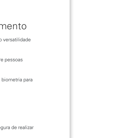
amento
o versatilidade
tre pessoas
e biometria para
ura de realizar