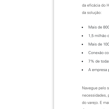
da eficácia do 
da solução:
Mais de 800
1,5 milhão 
Mais de 10
Conexão co
7% de todas
A empresa p
Navegue pelo s
necessidades, 
do varejo. E ma