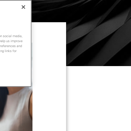
on social media,
 help us improve
preferences and
ng links for