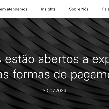
Skip to Main Content
em atendemos
Insights
Sobre Nós
Fal
s estão abertos a e
as formas de pagam
30.07.2024