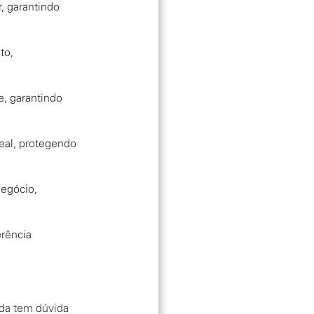
, garantindo
to,
e, garantindo
eal, protegendo
negócio,
erência
nda tem dúvida