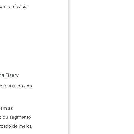
am a eficácia
da Fiserv.
 o final do ano.
dam às
ho ou segmento
rcado de meios